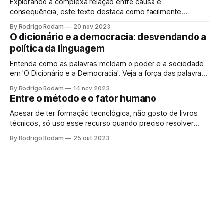
Explorando a complexa relação entre causa e
consequência, este texto destaca como facilmente
confundimos esses conceitos e a importância do
By Rodrigo Rodam
20 nov 2023
pensamento crítico para discernir a realidade.
O dicionário e a democracia: desvendando a
política da linguagem
Entenda como as palavras moldam o poder e a sociedade
em 'O Dicionário e a Democracia'. Veja a força das palavras
além da comunicação, influenciando e controlando.
By Rodrigo Rodam
14 nov 2023
Abordamos a necessidade crítica de escolher palavras com
Entre o método e o fator humano
cuidado e pensar criticamente em meio à desinformação e
aos jogos políticos
Apesar de ter formação tecnológica, não gosto de livros
técnicos, só uso esse recurso quando preciso resolver
algum problema específico. Não sei se por conta de uma
By Rodrigo Rodam
25 out 2023
adolescência regada a livros de RPG ou pelo hábito de ler
temas universais, enfim, nunca me interessei por livros
técnicos, até me deparar