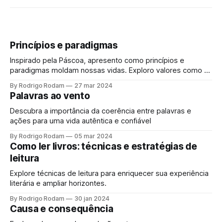
Princípios e paradigmas
Inspirado pela Páscoa, apresento como princípios e
paradigmas moldam nossas vidas. Exploro valores como a
honestidade e o impacto da tecnologia em nossa visão de
By Rodrigo Rodam
27 mar 2024
mundo. Um convite para repensar o que nos guia e como
Palavras ao vento
vemos o mundo. Vamos nessa jornada de
autoconhecimento?
Descubra a importância da coerência entre palavras e
ações para uma vida autêntica e confiável
By Rodrigo Rodam
05 mar 2024
Como ler livros: técnicas e estratégias de
leitura
Explore técnicas de leitura para enriquecer sua experiência
literária e ampliar horizontes.
By Rodrigo Rodam
30 jan 2024
Causa e consequência