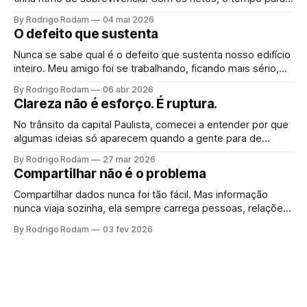
Não é arrependimento, é consciência. E quando ela chega,
By Rodrigo Rodam
04 mai 2026
vem junto uma urgência que ninguém planeja.
O defeito que sustenta
Nunca se sabe qual é o defeito que sustenta nosso edifício
inteiro. Meu amigo foi se trabalhando, ficando mais sério,
mais correto. Operou o que achava ser um defeito. Só
By Rodrigo Rodam
06 abr 2026
percebeu que era fundação quando o teto rachou.
Clareza não é esforço. É ruptura.
No trânsito da capital Paulista, comecei a entender por que
algumas ideias só aparecem quando a gente para de
procurar por elas.
By Rodrigo Rodam
27 mar 2026
Compartilhar não é o problema
Compartilhar dados nunca foi tão fácil. Mas informação
nunca viaja sozinha, ela sempre carrega pessoas, relações
e impactos colaterais. O problema não é compartilhar. É a
By Rodrigo Rodam
03 fev 2026
ilusão de que dados anonimizados impedem inferência
quando cruzados com outras fontes.