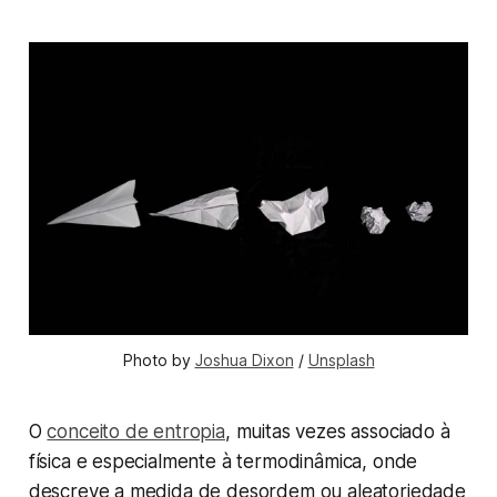
Photo by 
Joshua Dixon
 / 
Unsplash
O
conceito de entropia
, muitas vezes associado à
física e especialmente à termodinâmica, onde
descreve a medida de desordem ou aleatoriedade