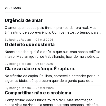
VEJA MAIS
Urgência de amar
O amor que nossos pais tinham pra nos dar era real. Mas
tinha ritmo de sobrevivência. Com os netos, o tempo para.
Não é arrependimento, é consciência. E quando ela chega,
By Rodrigo Rodam
04 mai 2026
vem junto uma urgência que ninguém planeja.
O defeito que sustenta
Nunca se sabe qual é o defeito que sustenta nosso edifício
inteiro. Meu amigo foi se trabalhando, ficando mais sério,
mais correto. Operou o que achava ser um defeito. Só
By Rodrigo Rodam
06 abr 2026
percebeu que era fundação quando o teto rachou.
Clareza não é esforço. É ruptura.
No trânsito da capital Paulista, comecei a entender por que
algumas ideias só aparecem quando a gente para de
procurar por elas.
By Rodrigo Rodam
27 mar 2026
Compartilhar não é o problema
Compartilhar dados nunca foi tão fácil. Mas informação
nunca viaja sozinha, ela sempre carrega pessoas, relações