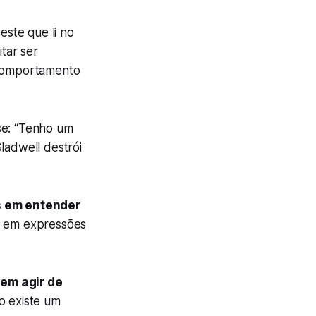
este que li no
itar ser
 comportamento
sse: “Tenho um
ladwell destrói
 em entender
s em expressões
em agir de
o existe um