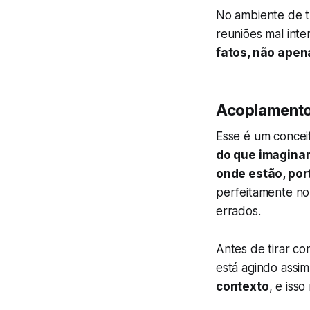
No ambiente de tr
reuniões mal inter
fatos, não ape
Acoplament
Esse é um concei
do que imagina
onde estão, por
perfeitamente no
errados.
Antes de tirar c
está agindo assim
contexto
, e isso