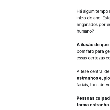
Há algum tempo nã
início do ano. Es
enganados por e
humano?
A ilusão de qu
bom faro para gen
essas certezas c
A tese central de
estranhos e, pi
faciais, tons de 
Pessoas culpad
forma estranha