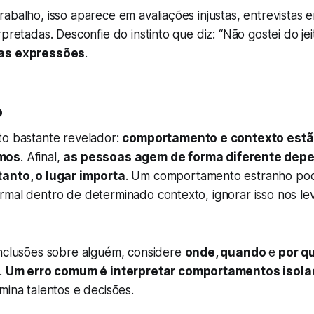
abalho, isso aparece em avaliações injustas, entrevistas 
pretadas. Desconfie do instinto que diz: “Não gostei do jei
nas expressões
.
o
to bastante revelador:
comportamento e contexto estã
mos
. Afinal,
as pessoas agem de forma diferente dep
tanto, o lugar importa
. Um comportamento estranho po
rmal dentro de determinado contexto, ignorar isso nos le
onclusões sobre alguém, considere
onde, quando
e
por q
.
Um erro comum é interpretar comportamentos isol
 mina talentos e decisões.