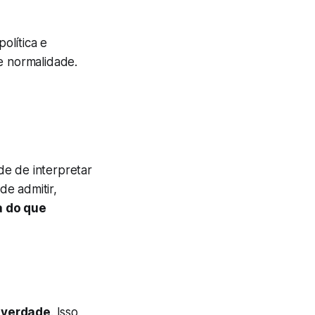
olítica e
e normalidade.
de de interpretar
de admitir,
a do que
 verdade
. Isso