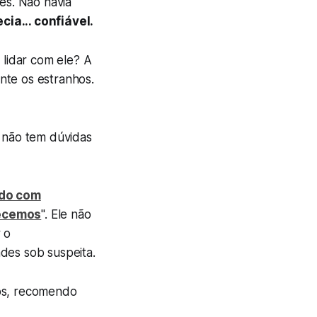
es. Não havia
cia... confiável.
 lidar com ele? A
nte os estranhos.
 não tem dúvidas
do com
hecemos
". Ele não
 o
des sob suspeita.
dos, recomendo