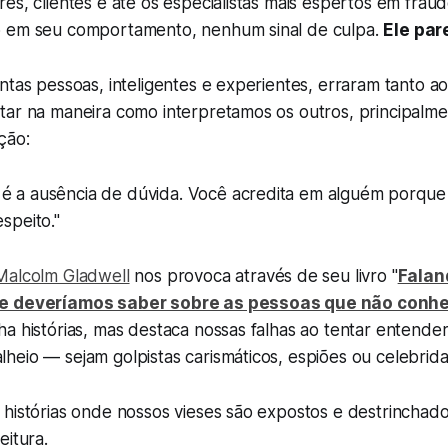
es, clientes e até os especialistas mais espertos em fraud
o em seu comportamento, nenhum sinal de culpa.
Ele pare
ntas pessoas, inteligentes e experientes, erraram tanto ao
tar na maneira como interpretamos os outros, principalme
ção:
 é a ausência de dúvida. Você acredita em alguém porque
espeito."
Malcolm Gladwell
nos provoca através de seu livro "
Falan
ue deveríamos saber sobre as pessoas que não con
a histórias, mas destaca nossas falhas ao tentar entender
eio — sejam golpistas carismáticos, espiões ou celebrida
 histórias onde nossos vieses são expostos e destrincha
eitura.