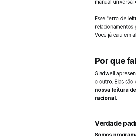
manual universa
Esse "erro de leit
relacionamentos 
Você já caiu em 
Por que f
Gladwell apresen
o outro. Elas sã
nossa leitura d
racional
.
Verdade pad
Somos programa