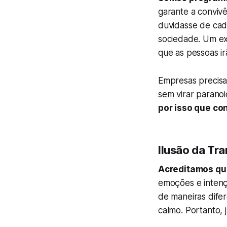
garante a convivê
duvidasse de cad
sociedade. Um ex
que as pessoas i
Empresas precisa
sem virar paranoi
por isso que co
Ilusão da Tr
Acreditamos que
emoções e intenç
de maneiras dife
calmo. Portanto,