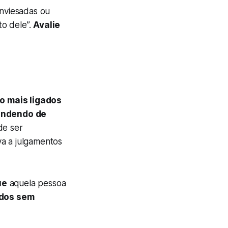
enviesadas ou
to dele”.
Avalie
o mais ligados
endendo de
de ser
va a julgamentos
ue
aquela pessoa
ados sem