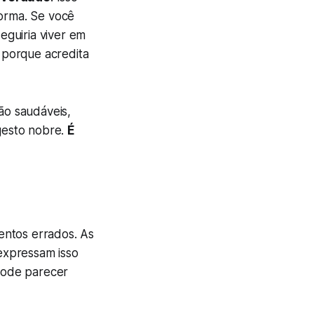
forma. Se você
eguiria viver em
 porque acredita
ão saudáveis,
gesto nobre.
É
mentos errados. As
expressam isso
pode parecer