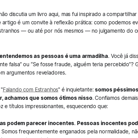
o discutia um livro aqui, mas fui inspirado a compartilhar 
te artigo é um convite à reflexão prática: como podemos ev
stranhos — ou até por nós mesmos — no julgamento do
e entendemos as pessoas é uma armadilha
. Você já di
te falsa” ou “Se fosse fraude, alguém teria percebido”? G
om argumentos reveladores.
 "
Falando com Estranhos
" é inquietante:
somos péssimos
or, achamos que somos ótimos nisso
. Confiamos demai
voz e títulos impressionantes, esquecendo que:
as podem parecer inocentes
.
Pessoas inocentes pod
. Somos frequentemente enganados pela normalidade, nã