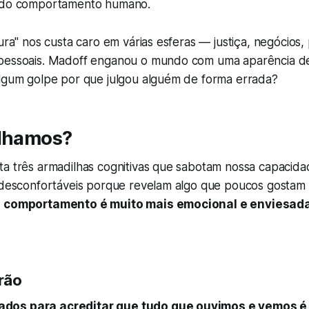
l do comportamento humano.
ura" nos custa caro em várias esferas — justiça, negócios, p
pessoais. Madoff enganou o mundo com uma aparência d
algum golpe por que julgou alguém de forma errada?
alhamos?
ta três armadilhas cognitivas que sabotam nossa capacida
o desconfortáveis porque revelam algo que poucos gostam 
e comportamento é muito mais emocional e enviesad
rão
dos para acreditar que tudo que ouvimos e vemos é