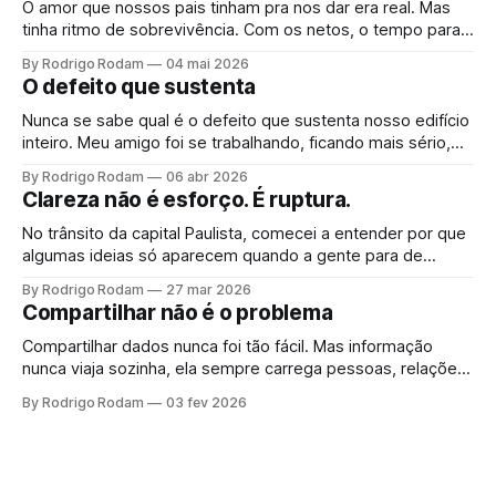
O amor que nossos pais tinham pra nos dar era real. Mas
tinha ritmo de sobrevivência. Com os netos, o tempo para.
Não é arrependimento, é consciência. E quando ela chega,
By Rodrigo Rodam
04 mai 2026
vem junto uma urgência que ninguém planeja.
O defeito que sustenta
Nunca se sabe qual é o defeito que sustenta nosso edifício
inteiro. Meu amigo foi se trabalhando, ficando mais sério,
mais correto. Operou o que achava ser um defeito. Só
By Rodrigo Rodam
06 abr 2026
percebeu que era fundação quando o teto rachou.
Clareza não é esforço. É ruptura.
No trânsito da capital Paulista, comecei a entender por que
algumas ideias só aparecem quando a gente para de
procurar por elas.
By Rodrigo Rodam
27 mar 2026
Compartilhar não é o problema
Compartilhar dados nunca foi tão fácil. Mas informação
nunca viaja sozinha, ela sempre carrega pessoas, relações
e impactos colaterais. O problema não é compartilhar. É a
By Rodrigo Rodam
03 fev 2026
ilusão de que dados anonimizados impedem inferência
quando cruzados com outras fontes.