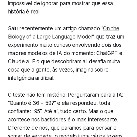
impossível de ignorar para mostrar que essa
história é real.
Saiu recentemente um artigo chamado “
On the
Biology of a Large Language Model
” que traz um
experimento muito curioso envolvendo dois dos
maiores modelos de IA do momento: ChatGPT e
Claude.ai. E o que descobriram ali desafia muita
coisa que a gente, às vezes, imagina sobre
inteligência artificial.
O teste não tem mistério. Perguntaram para a IA:
“Quanto é 36 + 59?” e ela respondeu, toda
confiante: “95”. Até aí, tudo certo. Mas o que
acontece nos bastidores é o mais interessante.
Diferente de nós, que paramos para pensar e
somar de verdade, o modelo junta vários tokens