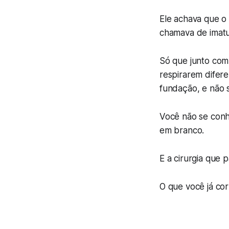
Ele achava que o 
chamava de imatu
Só que junto com
respirarem difer
fundação, e não s
Você não se con
em branco.
E a cirurgia que p
O que você já co