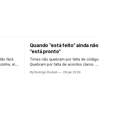
Quando “está feito” ainda não
"está pronto"
ão fácil.
Times não quebram por falta de código.
zinha, ela
Quebram por falta de acordos claros. Se
ações e
"pronto" não significa o mesmo para
By Rodrigo Rodam
28 jan 2026
ema não é
todos, não é entrega, é só o problema
ue dados
passando de mão.
ncia
fontes.