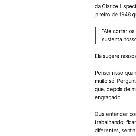
da Clarice Lispe
janeiro de 1948 q
"Até cortar os
sustenta nosso 
Ela sugere nosso
Pensei nisso qua
muito só. Pergun
que, depois de m
engraçado.
Quis entender com
trabalhando, fica
diferentes, sentia