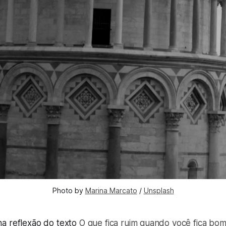
Photo by 
Marina Marcato
 / 
Unsplash
a reflexão do texto
O que fica ruim quando você fica bo