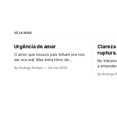
VEJA MAIS
Urgência de amar
Clareza 
ruptura.
O amor que nossos pais tinham pra nos
dar era real. Mas tinha ritmo de
No trânsito
sobrevivência. Com os netos, o tempo
a entender
By Rodrigo Rodam
04 mai 2026
para. Não é arrependimento, é
aparecem 
By Rodrigo
consciência. E quando ela chega, vem
procurar po
junto uma urgência que ninguém planeja.