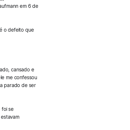
 Kaufmann em 6 de
é o defeito que
gado, cansado e
ele me confessou
ha parado de ser
 foi se
r estavam