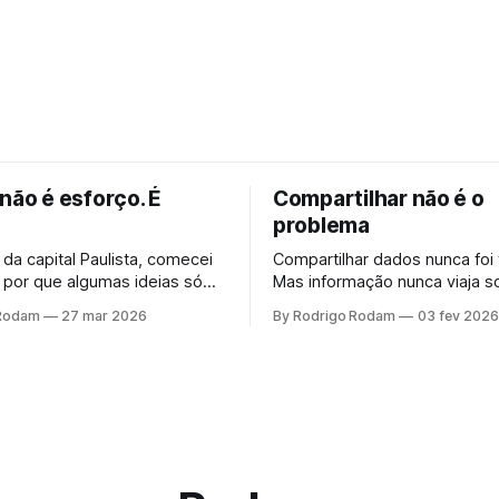
não é esforço. É
Compartilhar não é o
problema
 da capital Paulista, comecei
Compartilhar dados nunca foi t
 por que algumas ideias só
Mas informação nunca viaja so
quando a gente para de
sempre carrega pessoas, rel
 Rodam
27 mar 2026
By Rodrigo Rodam
03 fev 2026
r elas.
impactos colaterais. O probl
compartilhar. É a ilusão de q
anonimizados impedem inferê
quando cruzados com outras 