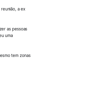
 reunião, a ex
azer as pessoas
deu uma
mesmo tem zonas