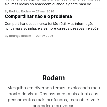
algumas ideias só aparecem quando a gente para de
procurar por elas.
By Rodrigo Rodam
27 mar 2026
Compartilhar não é o problema
Compartilhar dados nunca foi tão fácil. Mas informação
nunca viaja sozinha, ela sempre carrega pessoas, relações
e impactos colaterais. O problema não é compartilhar. É a
By Rodrigo Rodam
03 fev 2026
ilusão de que dados anonimizados impedem inferência
quando cruzados com outras fontes.
Rodam
Mergulho em diversos temas, explorando meu
ponto de vista. Dos assuntos mais atuais aos
pensamentos mais profundos, meu objetivo é
aprender e provocar.