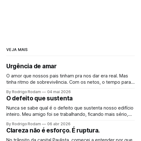
VEJA MAIS
Urgência de amar
O amor que nossos pais tinham pra nos dar era real. Mas
tinha ritmo de sobrevivência. Com os netos, o tempo para.
Não é arrependimento, é consciência. E quando ela chega,
By Rodrigo Rodam
04 mai 2026
vem junto uma urgência que ninguém planeja.
O defeito que sustenta
Nunca se sabe qual é o defeito que sustenta nosso edifício
inteiro. Meu amigo foi se trabalhando, ficando mais sério,
mais correto. Operou o que achava ser um defeito. Só
By Rodrigo Rodam
06 abr 2026
percebeu que era fundação quando o teto rachou.
Clareza não é esforço. É ruptura.
No trânsito da capital Paulista, comecei a entender por que