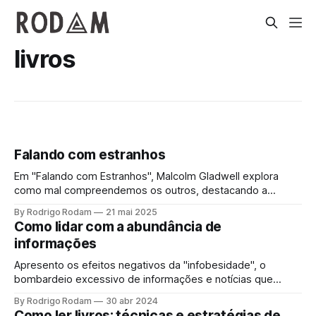
livros
Falando com estranhos
Em "Falando com Estranhos", Malcolm Gladwell explora
como mal compreendemos os outros, destacando a
importância da humildade cognitiva. Somos realmente bons
By Rodrigo Rodam
21 mai 2025
em julgar estranhos? Vamos refletir juntos.
Como lidar com a abundância de
informações
Apresento os efeitos negativos da "infobesidade", o
bombardeio excessivo de informações e notícias que
costumamos consumir. O sugiro o foco em conhecimento
By Rodrigo Rodam
30 abr 2024
mais profundo e relevante, como o encontrado em livros.
Como ler livros: técnicas e estratégias de