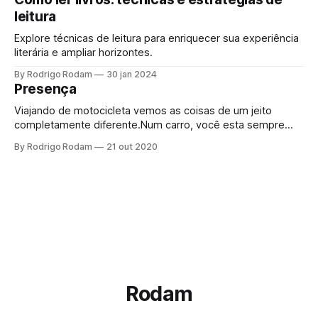
leitura
Explore técnicas de leitura para enriquecer sua experiência
literária e ampliar horizontes.
By Rodrigo Rodam
30 jan 2024
Presença
Viajando de motocicleta vemos as coisas de um jeito
completamente diferente.Num carro, você esta sempre
dentro de um compartimento e, por estar habituado a isso,
By Rodrigo Rodam
21 out 2020
simplesmente não percebe que o que vê pelas janelas do
carro é só uma outra versão da televisão. Você é um
observador passivo e
Rodam