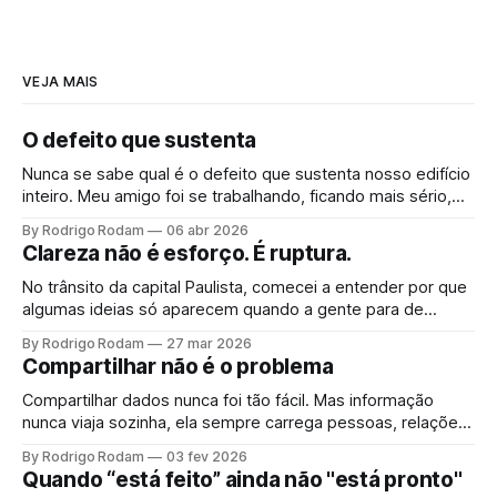
VEJA MAIS
O defeito que sustenta
Nunca se sabe qual é o defeito que sustenta nosso edifício
inteiro. Meu amigo foi se trabalhando, ficando mais sério,
mais correto. Operou o que achava ser um defeito. Só
By Rodrigo Rodam
06 abr 2026
percebeu que era fundação quando o teto rachou.
Clareza não é esforço. É ruptura.
No trânsito da capital Paulista, comecei a entender por que
algumas ideias só aparecem quando a gente para de
procurar por elas.
By Rodrigo Rodam
27 mar 2026
Compartilhar não é o problema
Compartilhar dados nunca foi tão fácil. Mas informação
nunca viaja sozinha, ela sempre carrega pessoas, relações
e impactos colaterais. O problema não é compartilhar. É a
By Rodrigo Rodam
03 fev 2026
ilusão de que dados anonimizados impedem inferência
Quando “está feito” ainda não "está pronto"
quando cruzados com outras fontes.