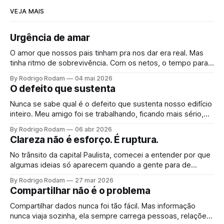
VEJA MAIS
Urgência de amar
O amor que nossos pais tinham pra nos dar era real. Mas
tinha ritmo de sobrevivência. Com os netos, o tempo para.
Não é arrependimento, é consciência. E quando ela chega,
By Rodrigo Rodam
04 mai 2026
vem junto uma urgência que ninguém planeja.
O defeito que sustenta
Nunca se sabe qual é o defeito que sustenta nosso edifício
inteiro. Meu amigo foi se trabalhando, ficando mais sério,
mais correto. Operou o que achava ser um defeito. Só
By Rodrigo Rodam
06 abr 2026
percebeu que era fundação quando o teto rachou.
Clareza não é esforço. É ruptura.
No trânsito da capital Paulista, comecei a entender por que
algumas ideias só aparecem quando a gente para de
procurar por elas.
By Rodrigo Rodam
27 mar 2026
Compartilhar não é o problema
Compartilhar dados nunca foi tão fácil. Mas informação
nunca viaja sozinha, ela sempre carrega pessoas, relações