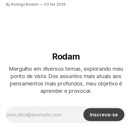
e impactos colaterais. O problema não é compartilhar. É a
By Rodrigo Rodam
03 fev 2026
ilusão de que dados anonimizados impedem inferência
quando cruzados com outras fontes.
Rodam
Mergulho em diversos temas, explorando meu
ponto de vista. Dos assuntos mais atuais aos
pensamentos mais profundos, meu objetivo é
aprender e provocar.
Inscreva-se